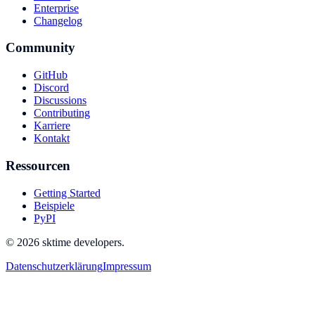
Enterprise
Changelog
Community
GitHub
Discord
Discussions
Contributing
Karriere
Kontakt
Ressourcen
Getting Started
Beispiele
PyPI
© 2026 sktime developers.
Datenschutzerklärung
Impressum