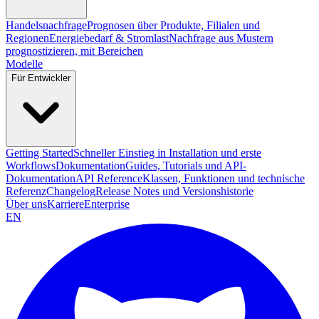
Handelsnachfrage
Prognosen über Produkte, Filialen und
Regionen
Energiebedarf & Stromlast
Nachfrage aus Mustern
prognostizieren, mit Bereichen
Modelle
Für Entwickler
Getting Started
Schneller Einstieg in Installation und erste
Workflows
Dokumentation
Guides, Tutorials und API-
Dokumentation
API Reference
Klassen, Funktionen und technische
Referenz
Changelog
Release Notes und Versionshistorie
Über uns
Karriere
Enterprise
EN