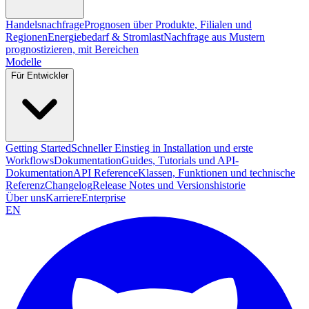
Handelsnachfrage
Prognosen über Produkte, Filialen und
Regionen
Energiebedarf & Stromlast
Nachfrage aus Mustern
prognostizieren, mit Bereichen
Modelle
Für Entwickler
Getting Started
Schneller Einstieg in Installation und erste
Workflows
Dokumentation
Guides, Tutorials und API-
Dokumentation
API Reference
Klassen, Funktionen und technische
Referenz
Changelog
Release Notes und Versionshistorie
Über uns
Karriere
Enterprise
EN