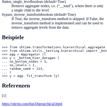
flatten_single_level
boolean (default=True)
Remove aggregate nodes, i.e. (“__total”), where there is only
a single child to the level
bypass_inverse_transform
boolean (default=True)
If True, the inverse_transform method is skipped. If False, the
inverse_transform method is implemented and can be used to
remove aggregate levels from the data.
Beispiele
>>> from sktime.transformations.hierarchical.aggregate 
>>> from sktime.utils._testing.hierarchical import _bot
>>> agg = Aggregator ()

>>> y = _bottom_hier_datagen (

... no_bottom_nodes = 3,

... no_levels = 1,

... random_seed = 123,

... )

>>> y = agg. fit_transform (y)
Referenzen
[
1
]
https://otexts.com/fpp3/hierarchical.html