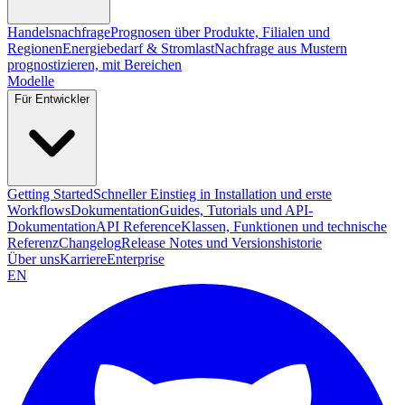
Handelsnachfrage
Prognosen über Produkte, Filialen und
Regionen
Energiebedarf & Stromlast
Nachfrage aus Mustern
prognostizieren, mit Bereichen
Modelle
Für Entwickler
Getting Started
Schneller Einstieg in Installation und erste
Workflows
Dokumentation
Guides, Tutorials und API-
Dokumentation
API Reference
Klassen, Funktionen und technische
Referenz
Changelog
Release Notes und Versionshistorie
Über uns
Karriere
Enterprise
EN