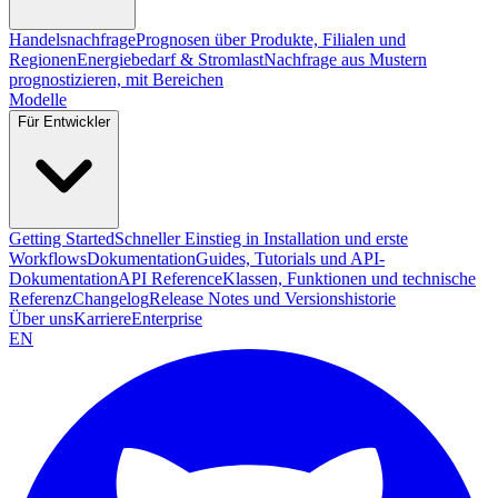
Handelsnachfrage
Prognosen über Produkte, Filialen und
Regionen
Energiebedarf & Stromlast
Nachfrage aus Mustern
prognostizieren, mit Bereichen
Modelle
Für Entwickler
Getting Started
Schneller Einstieg in Installation und erste
Workflows
Dokumentation
Guides, Tutorials und API-
Dokumentation
API Reference
Klassen, Funktionen und technische
Referenz
Changelog
Release Notes und Versionshistorie
Über uns
Karriere
Enterprise
EN