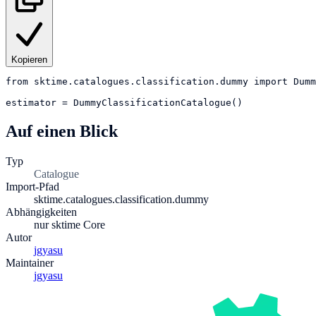
Kopieren
from
sktime.catalogues.classification.dummy
import
Dumm
estimator
=
DummyClassificationCatalogue()
Auf einen Blick
Typ
Catalogue
Import-Pfad
sktime.catalogues.classification.dummy
Abhängigkeiten
nur sktime Core
Autor
jgyasu
Maintainer
jgyasu