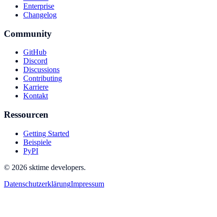
Enterprise
Changelog
Community
GitHub
Discord
Discussions
Contributing
Karriere
Kontakt
Ressourcen
Getting Started
Beispiele
PyPI
© 2026 sktime developers.
Datenschutzerklärung
Impressum