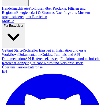
Handelsnachfrage
Prognosen über Produkte, Filialen und
Regionen
Energiebedarf & Stromlast
Nachfrage aus Mustern
prognostizieren, mit Bereichen
Modelle
Für Entwickler
Getting Started
Schneller Einstieg in Installation und erste
Workflows
Dokumentation
Guides, Tutorials und API-
Dokumentation
API Reference
Klassen, Funktionen und technische
Referenz
Changelog
Release Notes und Versionshistorie
Über uns
Karriere
Enterprise
EN