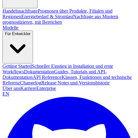
Handelsnachfrage
Prognosen über Produkte, Filialen und
Regionen
Energiebedarf & Stromlast
Nachfrage aus Mustern
prognostizieren, mit Bereichen
Modelle
Für Entwickler
Getting Started
Schneller Einstieg in Installation und erste
Workflows
Dokumentation
Guides, Tutorials und API-
Dokumentation
API Reference
Klassen, Funktionen und technische
Referenz
Changelog
Release Notes und Versionshistorie
Über uns
Karriere
Enterprise
EN