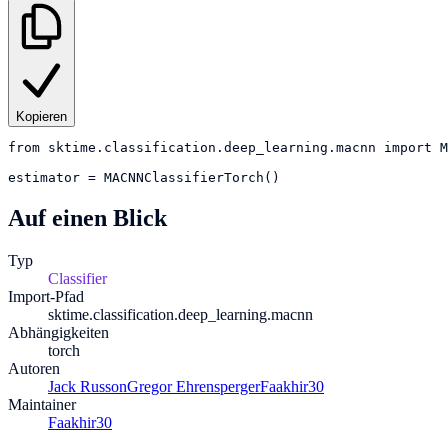
Kopieren
from
sktime.classification.deep_learning.macnn
import
M
estimator
=
MACNNClassifierTorch()
Auf einen Blick
Typ
Classifier
Import-Pfad
sktime.classification.deep_learning.macnn
Abhängigkeiten
torch
Autoren
Jack Russon
Gregor Ehrensperger
Faakhir30
Maintainer
Faakhir30