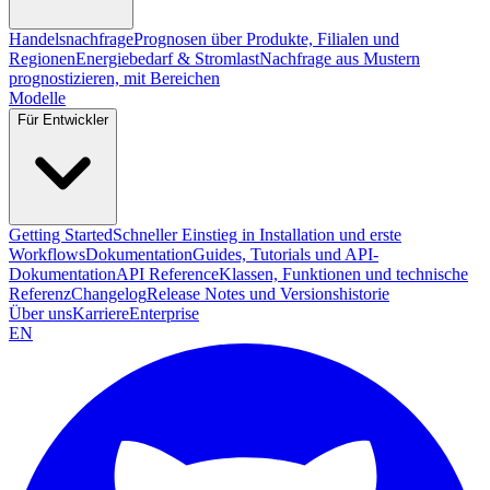
Handelsnachfrage
Prognosen über Produkte, Filialen und
Regionen
Energiebedarf & Stromlast
Nachfrage aus Mustern
prognostizieren, mit Bereichen
Modelle
Für Entwickler
Getting Started
Schneller Einstieg in Installation und erste
Workflows
Dokumentation
Guides, Tutorials und API-
Dokumentation
API Reference
Klassen, Funktionen und technische
Referenz
Changelog
Release Notes und Versionshistorie
Über uns
Karriere
Enterprise
EN