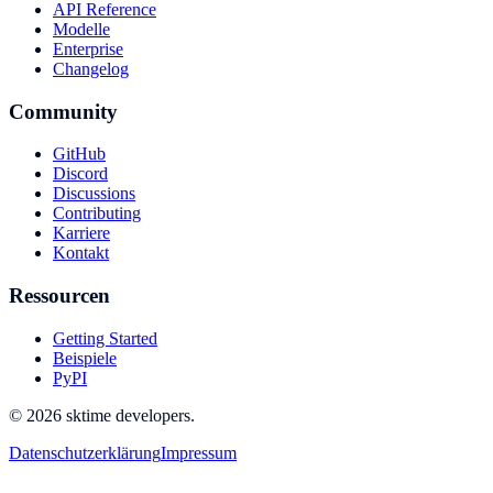
API Reference
Modelle
Enterprise
Changelog
Community
GitHub
Discord
Discussions
Contributing
Karriere
Kontakt
Ressourcen
Getting Started
Beispiele
PyPI
© 2026 sktime developers.
Datenschutzerklärung
Impressum