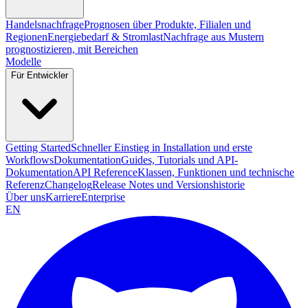
Handelsnachfrage
Prognosen über Produkte, Filialen und
Regionen
Energiebedarf & Stromlast
Nachfrage aus Mustern
prognostizieren, mit Bereichen
Modelle
Für Entwickler
Getting Started
Schneller Einstieg in Installation und erste
Workflows
Dokumentation
Guides, Tutorials und API-
Dokumentation
API Reference
Klassen, Funktionen und technische
Referenz
Changelog
Release Notes und Versionshistorie
Über uns
Karriere
Enterprise
EN