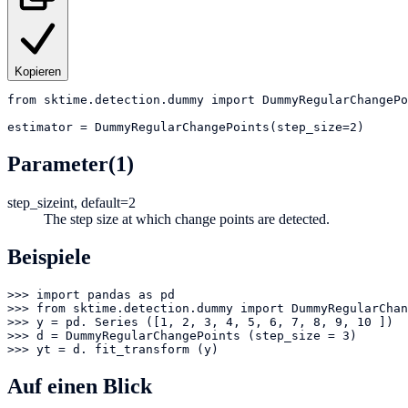
Kopieren
from
sktime.detection.dummy
import
DummyRegularChangePo
estimator
=
DummyRegularChangePoints(step_size=2)
Parameter
(1)
step_size
int, default=2
The step size at which change points are detected.
Beispiele
>>> import pandas as pd

>>> from sktime.detection.dummy import DummyRegularChan
>>> y = pd. Series ([1, 2, 3, 4, 5, 6, 7, 8, 9, 10 ])

>>> d = DummyRegularChangePoints (step_size = 3)

>>> yt = d. fit_transform (y)
Auf einen Blick