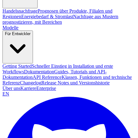
Handelsnachfrage
Prognosen über Produkte, Filialen und
Regionen
Energiebedarf & Stromlast
Nachfrage aus Mustern
prognostizieren, mit Bereichen
Modelle
Für Entwickler
Getting Started
Schneller Einstieg in Installation und erste
Workflows
Dokumentation
Guides, Tutorials und API-
Dokumentation
API Reference
Klassen, Funktionen und technische
Referenz
Changelog
Release Notes und Versionshistorie
Über uns
Karriere
Enterprise
EN