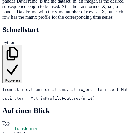
pandas DataFrame, is the the dataset. m, an integer, is the desired
subsequence length to be used. Xt is the transformed X, i.e., a
pandas DataFrame with the same number of rows as X, but each
row has the matrix profile for the corresponding time series.
Schnellstart
python
Kopieren
from
sktime.transformations.matrix_profile
import
Matri
estimator
=
MatrixProfileFeatures(m=10)
Auf einen Blick
Typ
Transformer