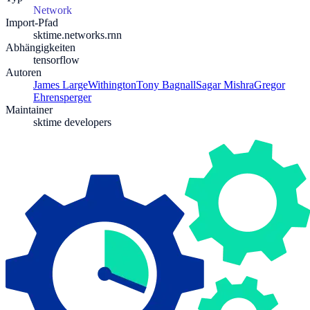
Network
Import-Pfad
sktime.networks.rnn
Abhängigkeiten
tensorflow
Autoren
James Large
Withington
Tony Bagnall
Sagar Mishra
Gregor
Ehrensperger
Maintainer
sktime developers