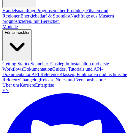
Handelsnachfrage
Prognosen über Produkte, Filialen und
Regionen
Energiebedarf & Stromlast
Nachfrage aus Mustern
prognostizieren, mit Bereichen
Modelle
Für Entwickler
Getting Started
Schneller Einstieg in Installation und erste
Workflows
Dokumentation
Guides, Tutorials und API-
Dokumentation
API Reference
Klassen, Funktionen und technische
Referenz
Changelog
Release Notes und Versionshistorie
Über uns
Karriere
Enterprise
EN