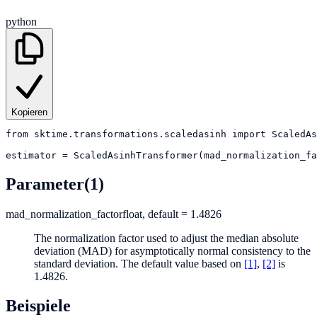
python
Kopieren
from
sktime.transformations.scaledasinh
import
ScaledAs
estimator
=
ScaledAsinhTransformer(mad_normalization_fa
Parameter
(1)
mad_normalization_factor
float, default = 1.4826
The normalization factor used to adjust the median absolute
deviation (MAD) for asymptotically normal consistency to the
standard deviation. The default value based on
[1]
,
[2]
is
1.4826.
Beispiele