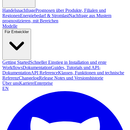
Handelsnachfrage
Prognosen über Produkte, Filialen und
Regionen
Energiebedarf & Stromlast
Nachfrage aus Mustern
prognostizieren, mit Bereichen
Modelle
Für Entwickler
Getting Started
Schneller Einstieg in Installation und erste
Workflows
Dokumentation
Guides, Tutorials und API-
Dokumentation
API Reference
Klassen, Funktionen und technische
Referenz
Changelog
Release Notes und Versionshistorie
Über uns
Karriere
Enterprise
EN