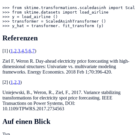
>>> from sktime.transformations.scaledasinh import Scal
>>> from sktime.datasets import load_airline

>>> y = load_airline ()

>>> transformer = ScaledAsinhTransformer ()

>>> y_hat = transformer. fit_transform (y)
Referenzen
[
1
]
(
1
,
2
,
3
,
4
,
5
,
6
,
7
)
Ziel F, Weron R. Day-ahead electricity price forecasting with high-
dimensional structures: Univariate vs. multivariate modeling
frameworks. Energy Economics. 2018 Feb 1;70:396-420.
[
2
]
(
1
,
2
,
3
)
Uniejewski, B., Weron, R., Ziel, F., 2017. Variance stabilizing
transformations for electricity spot price forecasting. IEEE
Transactions on Power Systems, DOI:
10.1109/TPWRS.2017.2734563
Auf einen Blick
Typ